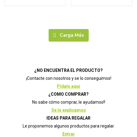
Suavinex
(0)
sys
(1)
taller madreselva
(0)
Uriage
(0)
Carga Más
veggunn
(0)
Visiomed
(0)
Vogel
(0)
waterpik
(0)
¿NO ENCUENTRA EL PRODUCTO?
Weleda
(54)
¡Contacte con nosotros y se lo conseguimos!
Pídalo aquí
¿COMO COMPRAR?
No sabe cómo comprar, le ayudamos!!
Se lo explicamos
IDEAS PARA REGALAR
Le proponemos algunos productos para regalar.
Entrar