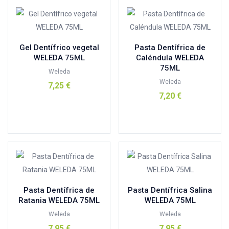
iriana
(0)
Irisana
(3)
iriscup
(1)
Isdin
(1)
Gel Dentífrico vegetal
Pasta Dentífrica de
WELEDA 75ML
Caléndula WELEDA
jimmy bodyd
(1)
75ML
Weleda
jimmy bodyd perfumista
(1)
Weleda
7,25
€
jimmy boyd
(1)
7,20
€
Añadir al carrito
jimmy boyd perfumista
(1)
Añadir al carrito
Kiluva
(0)
kiokids
(1)
kiokisd
(0)
le pain de fleurs
(1)
le pain des fleurs
(1)
Pasta Dentífrica de
Pasta Dentífrica Salina
logodent
(2)
Ratania WELEDA 75ML
WELEDA 75ML
marnys
(0)
Weleda
Weleda
Medisana
(0)
7,95
€
7,95
€