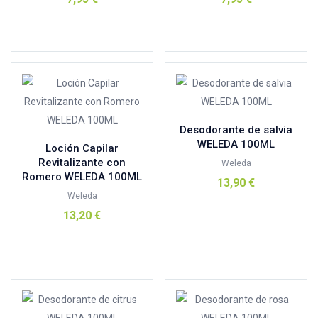
NATTOU
(0)
Añadir al carrito
Añadir al carrito
Nature,s Plus
(2)
natysal
(0)
nuggela
(0)
Nutergia
(7)
Oenobiol
(0)
Desodorante de salvia
ORBALLO
(0)
WELEDA 100ML
Loción Capilar
Revitalizante con
Ortis
(0)
Weleda
Romero WELEDA 100ML
13,90
€
Panpina
(1)
Weleda
Patatas Hervidas
(0)
Añadir al carrito
13,20
€
Physialis
(4)
Añadir al carrito
physiorelax
(0)
PIC
(0)
plantis
(1)
Pompeia
(1)