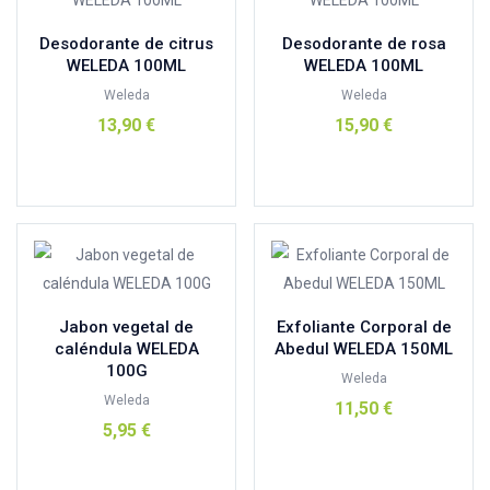
pranaron
(0)
Desodorante de citrus
Desodorante de rosa
PRIM
(1)
WELEDA 100ML
WELEDA 100ML
PRODUCTOS NATRALES JENNY
(1)
Weleda
Weleda
PRODUCTOS NATURALES JENNY
(1)
13,90
€
15,90
€
PURESSENTIEL
(0)
Añadir al carrito
Añadir al carrito
QUOKKA
(0)
Reva-Health S.L
(0)
sante
(0)
santiveri
(0)
Savanah
(1)
Jabon vegetal de
Exfoliante Corporal de
schar
(5)
caléndula WELEDA
Abedul WELEDA 150ML
SENSILIS
(1)
100G
Weleda
sock helper
(0)
Weleda
11,50
€
5,95
€
sol natural
(3)
Añadir al carrito
Steiners Cranberry
(1)
Añadir al carrito