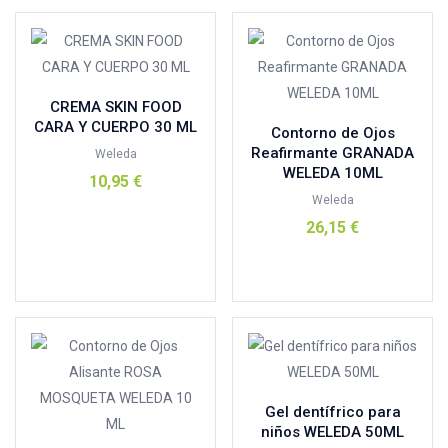
INFANTIL
(18)
MATERIAL
(0)
OPTICA
(1)
100%natural
(1)
ORTOPEDIA
(7)
CREMA SKIN FOOD
Aboca
(0)
CARA Y CUERPO 30 ML
Outlet
(0)
Contorno de Ojos
Reafirmante GRANADA
ABOCA ESPAÑA
(0)
Weleda
Varios
(3)
WELEDA 10ML
10,95
€
Aderma
(0)
VIDA SEXUAL
(4)
Weleda
Andreu Toys
(0)
ZERO WASTE
(2)
Añadir al carrito
26,15
€
Armonia
(9)
Añadir al carrito
Aromasensia
(0)
arthrocann
(0)
Ashleigh - Burwood
(1)
Celeste
(0)
atopicann
(0)
Rosa
(0)
Avene
(2)
Gel dentífrico para
Avent
(0)
AVENE SOLAR 50-2
(0)
CONGELADOR
(0)
niños WELEDA 50ML
BADS
(0)