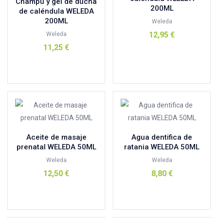
Champu y gel de ducha
elvira
(0)
200ML
de caléndula WELEDA
enna
(0)
200ML
Weleda
equisalud
(1)
12,95
€
Weleda
11,25
€
Esencias Triunidad
(0)
Añadir al carrito
Esential Aroms
(0)
Añadir al carrito
FAIR SQUARED
(1)
Farmaderbe
(4)
flopp
(0)
g.u.m
(0)
GHF
(2)
Aceite de masaje
Agua dentifica de
prenatal WELEDA 50ML
ratania WELEDA 50ML
GUM
(1)
Weleda
Weleda
Herbarium
(1)
12,50
€
8,80
€
herbora
(1)
Hifas de Terra
(0)
Añadir al carrito
Añadir al carrito
Intersa
(0)