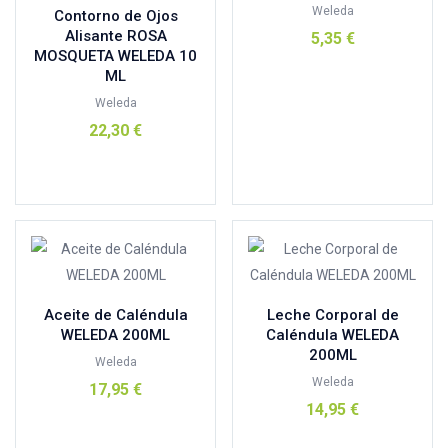
SENSILIS SOLAR 15-50
(1)
URIAGE BARIESUN-30
(0)
Weleda
Contorno de Ojos
BANBU
(0)
Weleda 3x2
(0)
Alisante ROSA
5,35
€
MOSQUETA WELEDA 10
BAULA
(0)
ML
Añadir al carrito
Bebedue
(0)
Weleda
Berenjena
(0)
22,30
€
berrcom
(0)
Añadir al carrito
BIOCENTER
(6)
biocop
(1)
Bional
(0)
Biotechnie
(1)
Biover
(4)
Aceite de Caléndula
Leche Corporal de
Chicco
(0)
WELEDA 200ML
Caléndula WELEDA
chimbo
(0)
200ML
Weleda
cocoro
(0)
Weleda
17,95
€
14,95
€
comodynes
(0)
Añadir al carrito
Conatal
(3)