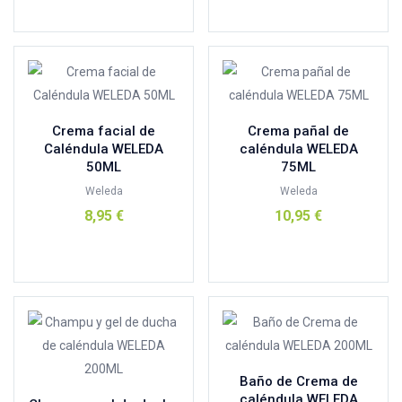
Añadir al carrito
control
(0)
Cumlaude
(0)
d shila
(1)
derbos
(0)
dexin
(1)
Crema facial de
Crema pañal de
Caléndula WELEDA
caléndula WELEDA
dietmed
(5)
50ML
75ML
Ditemed
(1)
Weleda
Weleda
Ducray
(0)
8,95
€
10,95
€
DUREX
(1)
Añadir al carrito
Añadir al carrito
Eco Natura integral
(6)
ecover
(0)
el granero
(0)
El Naturalista
(0)
Eladiet
(3)
Baño de Crema de
elika natur
(0)
caléndula WELEDA