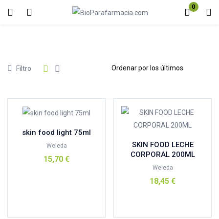
0
Inicio de sesión
Registro
Introduzca su nombre de usuario y contraseña para iniciar sesión.
Precio
Filtro
Acuérdate de mí
Contraseña perdida?
skin food light 75ml
COSMETICA Y BELLEZA
(55)
SKIN FOOD LECHE
Weleda
Destacados
(2)
CORPORAL 200ML
15,70
€
DIETETICA
(13)
Weleda
Añadir al carrito
18,45
€
HERBOLARIO
(118)
HIGIENE
(23)
Añadir al carrito
Ideas regalo
(2)