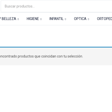
Y BELLEZA
HIGIENE
INFANTIL
OPTICA
ORTOPE
S INFANTIL
Cubiertos
ncontrado productos que coincidan con tu selección.