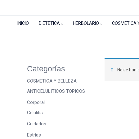
INICIO
DIETETICA
HERBOLARIO
COSMETICA 
Tienda
Inicio
Tienda
INFANTIL
ACCESORIO
Categorías
No se han e
COSMETICA Y BELLEZA
ANTICELULITICOS TOPICOS
Corporal
Celulitis
Cuidados
Estrías