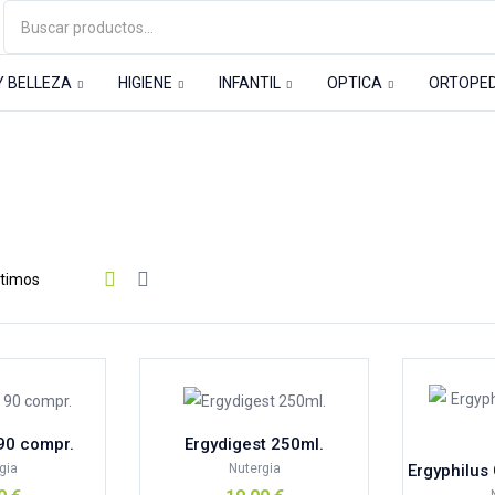
Y BELLEZA
HIGIENE
INFANTIL
OPTICA
ORTOPE
 digestivo
100%natural
(1)
Aboca
(0)
ABOCA ESPAÑA
(0)
Aderma
(0)
Andreu Toys
(0)
Armonia
(9)
 90 compr.
Ergydigest 250ml.
Aromasensia
(0)
gia
Nutergia
Ergyphilus