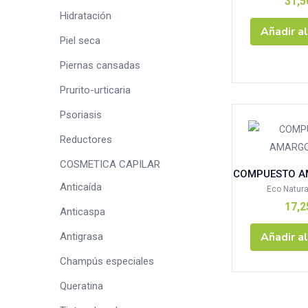
31,
Hidratación
Añadir al
AVENE SOL
Piel seca
CONGELAD
Piernas cansadas
SENSILIS S
Prurito-urticaria
URIAGE BA
Psoriasis
Weleda 3x2
Reductores
COSMETICA CAPILAR
COMPUESTO A
Anticaída
Eco Natura
17,
Anticaspa
Añadir al
Antigrasa
Champús especiales
Queratina