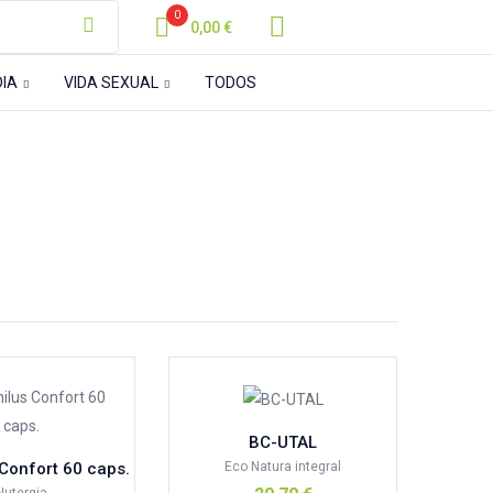
0
0,00
€
DIA
VIDA SEXUAL
TODOS
Celeste
(0)
Rosa
(0)
BC-UTAL
Eco Natura integral
 Confort 60 caps.