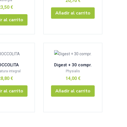
20,70
€
Nutergia
23,50
€
Añadir al carrito
r al carrito
OCCOLITA
Digest + 30 compr.
atura integral
Physialis
28,80
€
14,00
€
r al carrito
Añadir al carrito