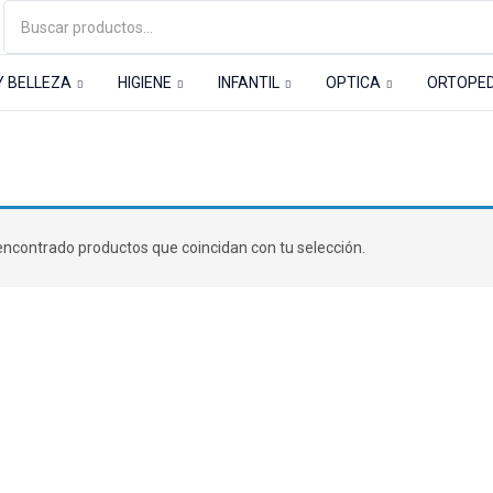
Y BELLEZA
HIGIENE
INFANTIL
OPTICA
ORTOPE
ctancia materna
ncontrado productos que coincidan con tu selección.