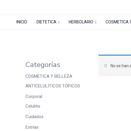
INICIO
DIETETICA
HERBOLARIO
COSMETICA 
Tienda
Inicio
Tienda
INFANTIL
Mamá
La
Categorías
No se han e
COSMETICA Y BELLEZA
ANTICELULITICOS TOPICOS
Corporal
Celulitis
Cuidados
Estrías