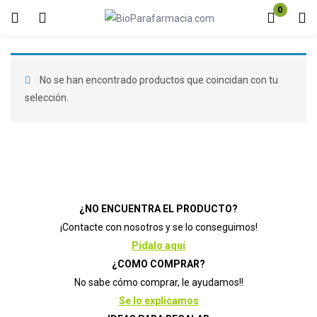
0
Inicio de sesión
Registro
Introduzca su nombre de usuario y contraseña para iniciar sesión.
No se han encontrado productos que coincidan con tu
selección.
Acuérdate de mí
Contraseña perdida?
¿NO ENCUENTRA EL PRODUCTO?
¡Contacte con nosotros y se lo conseguimos!
Pídalo aquí
¿COMO COMPRAR?
No sabe cómo comprar, le ayudamos!!
Se lo explicamos