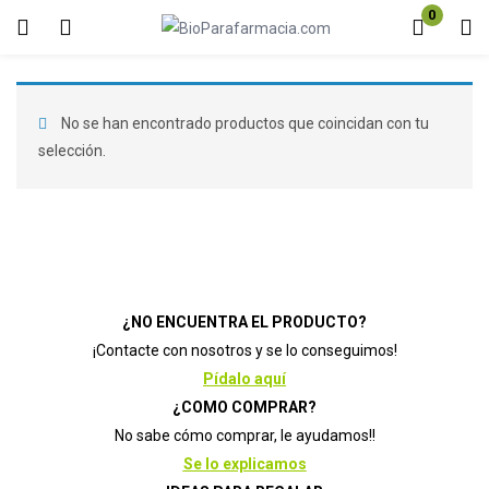
0
Inicio de sesión
Registro
Introduzca su nombre de usuario y contraseña para iniciar sesión.
No se han encontrado productos que coincidan con tu
selección.
Acuérdate de mí
Contraseña perdida?
¿NO ENCUENTRA EL PRODUCTO?
¡Contacte con nosotros y se lo conseguimos!
Pídalo aquí
¿COMO COMPRAR?
No sabe cómo comprar, le ayudamos!!
Se lo explicamos