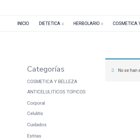
INICIO
DIETETICA
HERBOLARIO
COSMETICA 
Tienda
Inicio
Tienda
COSMETICA Y BELLEZ
Categorías
No se han e
COSMETICA Y BELLEZA
ANTICELULITICOS TOPICOS
Corporal
Celulitis
Cuidados
Estrías