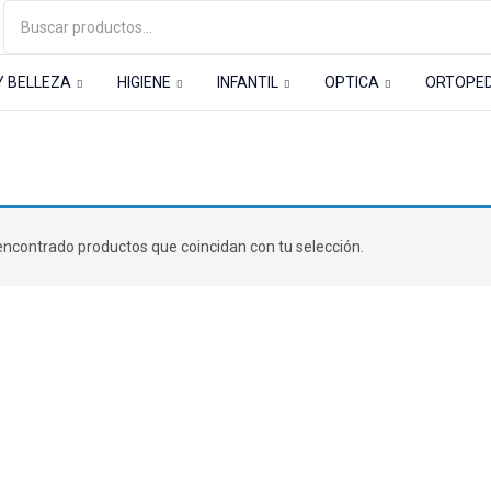
Y BELLEZA
HIGIENE
INFANTIL
OPTICA
ORTOPE
A
Pies
Callos
ncontrado productos que coincidan con tu selección.