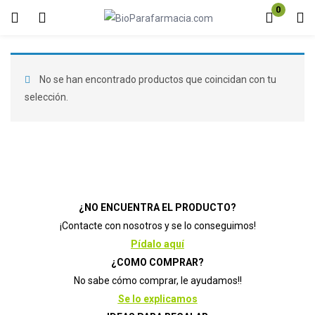
0
Inicio de sesión
Registro
Introduzca su nombre de usuario y contraseña para iniciar sesión.
No se han encontrado productos que coincidan con tu
selección.
Acuérdate de mí
Contraseña perdida?
¿NO ENCUENTRA EL PRODUCTO?
¡Contacte con nosotros y se lo conseguimos!
Pídalo aquí
¿COMO COMPRAR?
No sabe cómo comprar, le ayudamos!!
Se lo explicamos