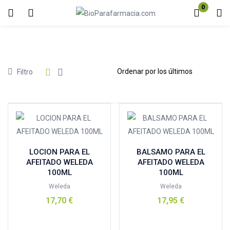
0
Inicio de sesión
Registro
Introduzca su nombre de usuario y contraseña para iniciar sesión.
Precio
Filtro
Acuérdate de mí
Contraseña perdida?
Afeitado masculino
(3)
LOCION PARA EL
BALSAMO PARA EL
Antiarrugas hombre
(0)
AFEITADO WELEDA
AFEITADO WELEDA
100ML
100ML
Anticaída
(0)
Weleda
Weleda
Desodorante hombre
(0)
17,70
€
17,95
€
Hidratantes
(1)
Añadir al carrito
Añadir al carrito
Reductores-abdominales
(0)