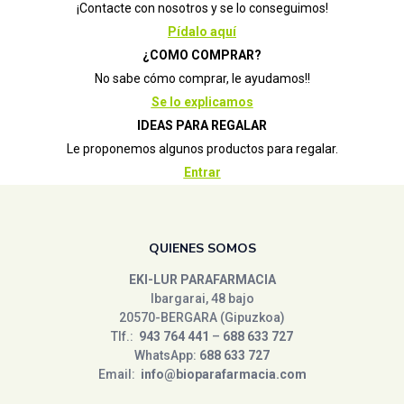
¡Contacte con nosotros y se lo conseguimos!
BAULA
(0)
Pídalo aquí
Bebedue
(0)
¿COMO COMPRAR?
Berenjena
(0)
No sabe cómo comprar, le ayudamos!!
berrcom
(0)
Se lo explicamos
BIOCENTER
(6)
IDEAS PARA REGALAR
biocop
(1)
Le proponemos algunos productos para regalar.
Entrar
Bional
(0)
Biotechnie
(1)
Biover
(4)
QUIENES SOMOS
Chicco
(0)
EKI-LUR PARAFARMACIA
chimbo
(0)
Ibargarai, 48 bajo
cocoro
(0)
20570-BERGARA (Gipuzkoa)
comodynes
(0)
Tlf.:
943 764 441
–
688 633 727
WhatsApp:
688 633 727
Conatal
(3)
Email:
info@bioparafarmacia.com
control
(0)