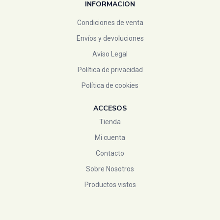
INFORMACION
Cumlaude
(0)
d shila
(1)
Condiciones de venta
derbos
(0)
Envíos y devoluciones
dexin
(1)
Aviso Legal
dietmed
(5)
Política de privacidad
Ditemed
(1)
Política de cookies
Ducray
(0)
DUREX
(1)
ACCESOS
Eco Natura integral
(6)
Tienda
ecover
(0)
Mi cuenta
el granero
(0)
Contacto
El Naturalista
(0)
Sobre Nosotros
Eladiet
(3)
Productos vistos
elika natur
(0)
elvira
(0)