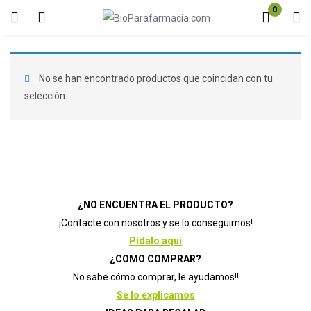
0
Inicio de sesión
Registro
Introduzca su nombre de usuario y contraseña para iniciar sesión.
No se han encontrado productos que coincidan con tu
selección.
Acuérdate de mí
Contraseña perdida?
¿NO ENCUENTRA EL PRODUCTO?
¡Contacte con nosotros y se lo conseguimos!
Pídalo aquí
¿COMO COMPRAR?
No sabe cómo comprar, le ayudamos!!
Se lo explicamos