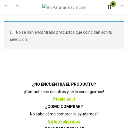
0
Inicio de sesión
Registro
Introduzca su nombre de usuario y contraseña para iniciar sesión.
No se han encontrado productos que coincidan con tu
selección.
Acuérdate de mí
Contraseña perdida?
¿NO ENCUENTRA EL PRODUCTO?
¡Contacte con nosotros y se lo conseguimos!
Pídalo aquí
¿COMO COMPRAR?
No sabe cómo comprar, le ayudamos!!
Se lo explicamos