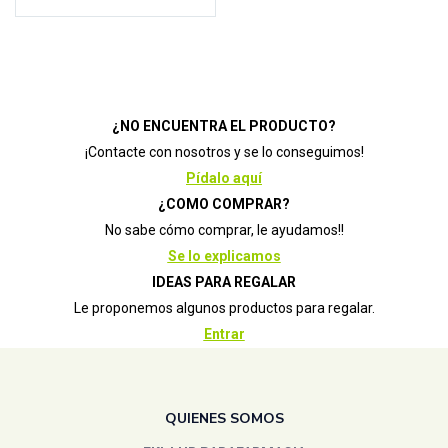
Avent
(0)
AVENE SOLAR 50-2
(0)
CONGELADOR
(0)
BADS
(0)
SENSILIS SOLAR 15-50
(1)
URIAGE BARIESUN-30
(0)
BANBU
(0)
Weleda 3x2
(0)
BAULA
(0)
Bebedue
(0)
¿NO ENCUENTRA EL PRODUCTO?
¡Contacte con nosotros y se lo conseguimos!
Berenjena
(0)
Pídalo aquí
berrcom
(0)
¿COMO COMPRAR?
BIOCENTER
(6)
No sabe cómo comprar, le ayudamos!!
biocop
(1)
Se lo explicamos
Bional
(0)
IDEAS PARA REGALAR
Biotechnie
(1)
Le proponemos algunos productos para regalar.
Biover
(4)
Entrar
Chicco
(0)
chimbo
(0)
QUIENES SOMOS
cocoro
(0)
comodynes
(0)