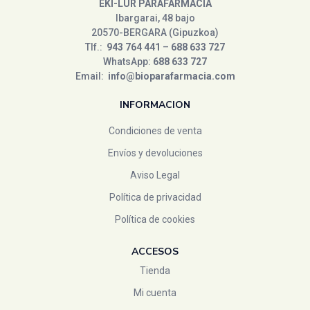
EKI-LUR PARAFARMACIA
Ibargarai, 48 bajo
Conatal
(3)
20570-BERGARA (Gipuzkoa)
control
(0)
Tlf.:
943 764 441
–
688 633 727
Cumlaude
(0)
WhatsApp:
688 633 727
Email:
info@bioparafarmacia.com
d shila
(1)
derbos
(0)
INFORMACION
dexin
(1)
Condiciones de venta
dietmed
(5)
Envíos y devoluciones
Ditemed
(1)
Aviso Legal
Ducray
(0)
Política de privacidad
DUREX
(1)
Política de cookies
Eco Natura integral
(6)
ecover
(0)
ACCESOS
el granero
(0)
Tienda
El Naturalista
(0)
Mi cuenta
Eladiet
(3)