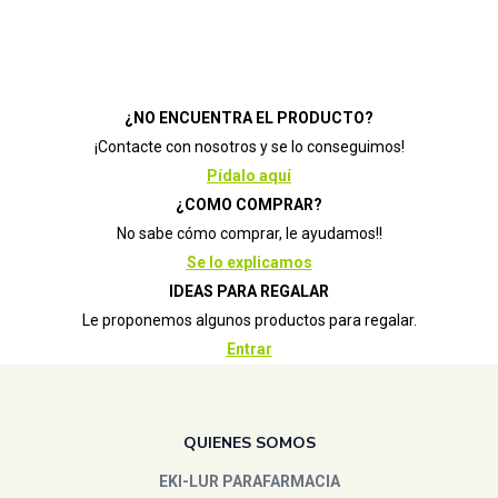
Aromasensia
(0)
arthrocann
(0)
Ashleigh - Burwood
(1)
Celeste
(0)
atopicann
(0)
¿NO ENCUENTRA EL PRODUCTO?
Rosa
(0)
Avene
(2)
¡Contacte con nosotros y se lo conseguimos!
Pídalo aquí
Avent
(0)
AVENE SOLAR 50-2
(0)
CONGELADOR
(0)
¿COMO COMPRAR?
BADS
(0)
SENSILIS SOLAR 15-50
(1)
URIAGE BARIESUN-30
(0)
No sabe cómo comprar, le ayudamos!!
BANBU
(0)
Weleda 3x2
(0)
Se lo explicamos
BAULA
(0)
IDEAS PARA REGALAR
Bebedue
(0)
Le proponemos algunos productos para regalar.
Berenjena
(0)
Entrar
berrcom
(0)
BIOCENTER
(6)
biocop
(1)
QUIENES SOMOS
Bional
(0)
EKI-LUR PARAFARMACIA