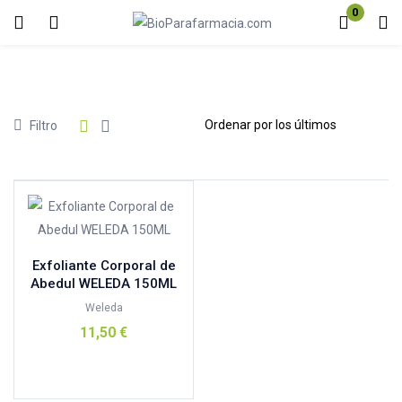
0
Inicio de sesión
Registro
Introduzca su nombre de usuario y contraseña para iniciar sesión.
Precio
Filtro
Acuérdate de mí
Contraseña perdida?
100%natural
(1)
Exfoliante Corporal de
Aboca
(0)
Abedul WELEDA 150ML
ABOCA ESPAÑA
(0)
Weleda
11,50
€
Aderma
(0)
Andreu Toys
(0)
Añadir al carrito
Armonia
(9)