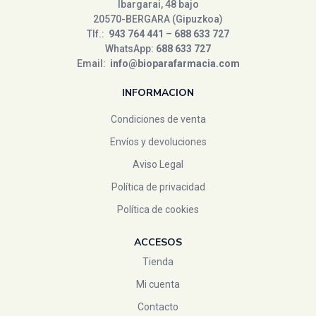
Biotechnie
(1)
Ibargarai, 48 bajo
20570-BERGARA (Gipuzkoa)
Biover
(4)
Tlf.:
943 764 441
–
688 633 727
Chicco
(0)
WhatsApp:
688 633 727
Email:
info@bioparafarmacia.com
chimbo
(0)
cocoro
(0)
INFORMACION
comodynes
(0)
Condiciones de venta
Conatal
(3)
Envíos y devoluciones
control
(0)
Aviso Legal
Cumlaude
(0)
Política de privacidad
d shila
(1)
derbos
(0)
Política de cookies
dexin
(1)
ACCESOS
dietmed
(5)
Tienda
Ditemed
(1)
Mi cuenta
Ducray
(0)
Contacto
DUREX
(1)