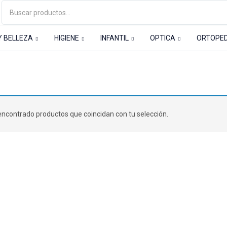
Y BELLEZA
HIGIENE
INFANTIL
OPTICA
ORTOPE
A
Hombres
Reductores-abdominales
ncontrado productos que coincidan con tu selección.