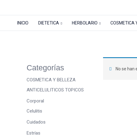
INICIO
DIETETICA
HERBOLARIO
COSMETICA 
Tienda
Inicio
Tienda
COSMETICA Y BELLEZ
Categorías
No se han e
COSMETICA Y BELLEZA
ANTICELULITICOS TOPICOS
Corporal
Celulitis
Cuidados
Estrías