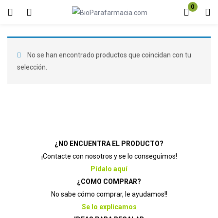
0
Inicio de sesión
Registro
Introduzca su nombre de usuario y contraseña para iniciar sesión.
No se han encontrado productos que coincidan con tu
selección.
Acuérdate de mí
Contraseña perdida?
¿NO ENCUENTRA EL PRODUCTO?
¡Contacte con nosotros y se lo conseguimos!
Pídalo aquí
¿COMO COMPRAR?
No sabe cómo comprar, le ayudamos!!
Se lo explicamos