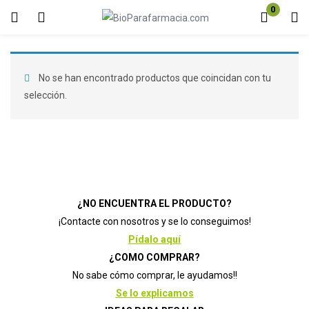
0
Inicio de sesión
Registro
Introduzca su nombre de usuario y contraseña para iniciar sesión.
No se han encontrado productos que coincidan con tu
selección.
Acuérdate de mí
Contraseña perdida?
¿NO ENCUENTRA EL PRODUCTO?
¡Contacte con nosotros y se lo conseguimos!
Pídalo aquí
¿COMO COMPRAR?
No sabe cómo comprar, le ayudamos!!
Se lo explicamos