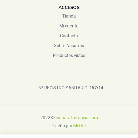
ACCESOS
Patatas Hervidas
(0)
Tienda
Physialis
(4)
Mi cuenta
physiorelax
(0)
PIC
(0)
Contacto
plantis
(1)
Sobre Nosotros
Pompeia
(1)
Productos vistos
pranaron
(0)
PRIM
(1)
PRODUCTOS NATRALES JENNY
(1)
Nº REGISTRO SANITARIO:
157/14
PRODUCTOS NATURALES JENNY
(1)
PURESSENTIEL
(0)
QUOKKA
(0)
Reva-Health S.L
(0)
2022 ©
bioparafarmacia.com
Diseño por
Mi Ofix
sante
(0)
santiveri
(0)