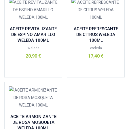
Eco Natura integral
(6)
ecover
(0)
el granero
(0)
ACEITE REVITALIZANTE
ACEITE REFRESCANTE
El Naturalista
(0)
DE ESPINO AMARILLO
DE CITRUS WELEDA
WELEDA 100ML
100ML
Eladiet
(3)
Weleda
Weleda
elika natur
(0)
20,90
€
17,40
€
elvira
(0)
enna
(0)
Añadir al carrito
Añadir al carrito
equisalud
(1)
Esencias Triunidad
(0)
Esential Aroms
(0)
FAIR SQUARED
(1)
Farmaderbe
(4)
ACEITE ARMONIZANTE
flopp
(0)
DE ROSA MOSQUETA
g.u.m
(0)
WELEDA 100ML