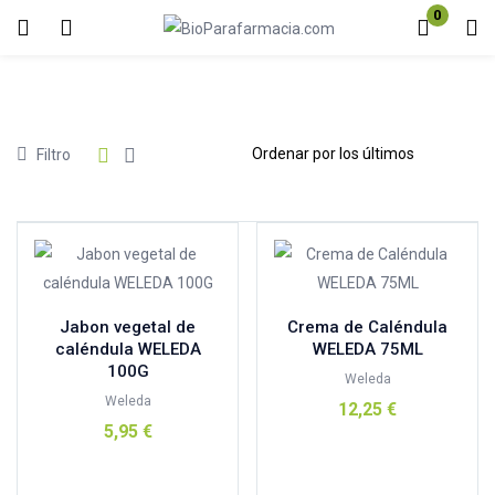
0
Inicio de sesión
Registro
Introduzca su nombre de usuario y contraseña para iniciar sesión.
Precio
Filtro
Acuérdate de mí
Contraseña perdida?
100%natural
(1)
Jabon vegetal de
Crema de Caléndula
Aboca
(0)
caléndula WELEDA
WELEDA 75ML
100G
ABOCA ESPAÑA
(0)
Weleda
Weleda
12,25
€
Aderma
(0)
5,95
€
Andreu Toys
(0)
Añadir al carrito
Añadir al carrito
Armonia
(9)