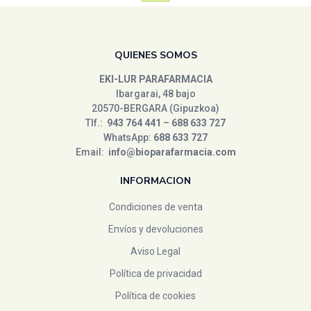
kiokids
(1)
kiokisd
(0)
le pain de fleurs
(1)
QUIENES SOMOS
le pain des fleurs
(1)
EKI-LUR PARAFARMACIA
logodent
(2)
Ibargarai, 48 bajo
marnys
(0)
20570-BERGARA (Gipuzkoa)
Tlf.:
943 764 441
–
688 633 727
Medisana
(0)
WhatsApp:
688 633 727
NATTOU
(0)
Email:
info@bioparafarmacia.com
Nature,s Plus
(2)
INFORMACION
natysal
(0)
Condiciones de venta
nuggela
(0)
Nutergia
(7)
Envíos y devoluciones
Oenobiol
(0)
Aviso Legal
ORBALLO
(0)
Política de privacidad
Ortis
(0)
Política de cookies
Panpina
(1)