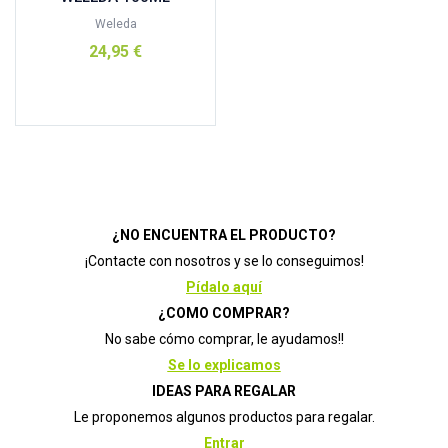
GHF
(2)
Weleda
GUM
(1)
24,95
€
Herbarium
(1)
Añadir al carrito
herbora
(1)
Hifas de Terra
(0)
Intersa
(0)
iriana
(0)
Irisana
(3)
¿NO ENCUENTRA EL PRODUCTO?
iriscup
(1)
¡Contacte con nosotros y se lo conseguimos!
Isdin
(1)
Pídalo aquí
jimmy bodyd
(1)
¿COMO COMPRAR?
jimmy bodyd perfumista
(1)
No sabe cómo comprar, le ayudamos!!
Se lo explicamos
jimmy boyd
(1)
IDEAS PARA REGALAR
jimmy boyd perfumista
(1)
Le proponemos algunos productos para regalar.
Kiluva
(0)
Entrar