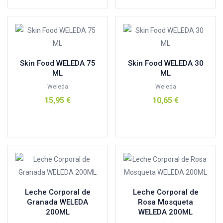
Aromasensia
(0)
arthrocann
(0)
Ashleigh - Burwood
(1)
Celeste
(0)
atopicann
(0)
Rosa
(0)
Skin Food WELEDA 75
Skin Food WELEDA 30
Avene
(2)
ML
ML
Avent
(0)
AVENE SOLAR 50-2
(0)
CONGELADOR
(0)
Weleda
Weleda
BADS
(0)
SENSILIS SOLAR 15-50
(1)
URIAGE BARIESUN-30
(0)
15,95
€
10,65
€
BANBU
(0)
Weleda 3x2
(0)
Añadir al carrito
Añadir al carrito
BAULA
(0)
Bebedue
(0)
Berenjena
(0)
berrcom
(0)
BIOCENTER
(6)
Leche Corporal de
Leche Corporal de
biocop
(1)
Granada WELEDA
Rosa Mosqueta
Bional
(0)
200ML
WELEDA 200ML