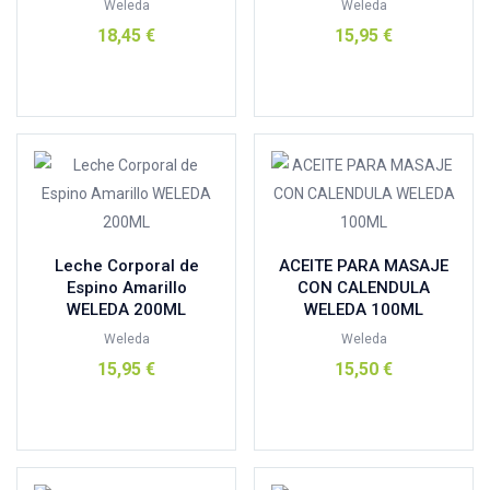
Biotechnie
(1)
Weleda
Weleda
18,45
€
15,95
€
Biover
(4)
Chicco
(0)
Añadir al carrito
Añadir al carrito
chimbo
(0)
cocoro
(0)
comodynes
(0)
Conatal
(3)
control
(0)
Cumlaude
(0)
Leche Corporal de
ACEITE PARA MASAJE
Espino Amarillo
CON CALENDULA
d shila
(1)
WELEDA 200ML
WELEDA 100ML
derbos
(0)
Weleda
Weleda
dexin
(1)
15,95
€
15,50
€
dietmed
(5)
Añadir al carrito
Añadir al carrito
Ditemed
(1)
Ducray
(0)
DUREX
(1)