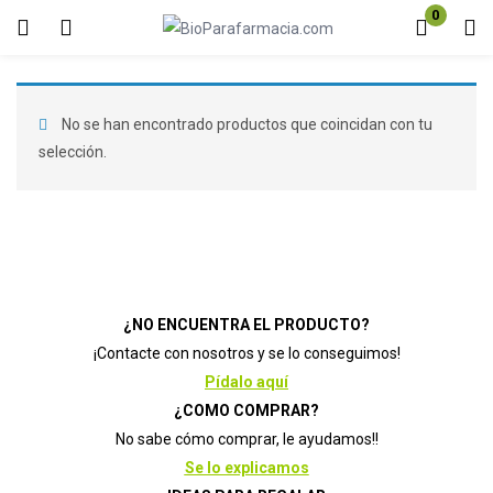
0
Inicio de sesión
Registro
Introduzca su nombre de usuario y contraseña para iniciar sesión.
No se han encontrado productos que coincidan con tu
selección.
Acuérdate de mí
Contraseña perdida?
¿NO ENCUENTRA EL PRODUCTO?
¡Contacte con nosotros y se lo conseguimos!
Pídalo aquí
¿COMO COMPRAR?
No sabe cómo comprar, le ayudamos!!
Se lo explicamos