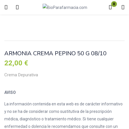
0
Inicio de sesión
Registro
Introduzca su nombre de usuario y contraseña para iniciar sesión.
ARMONIA CREMA PEPINO 50 G 08/10
22,00
€
Crema Depurativa
Acuérdate de mí
Contraseña perdida?
AVISO
La información contenida en esta web es de carácter informativo
y no se ha de considerar como sustitutiva de la prescripción
médica, diagnóstico o tratamiento médico. Si tiene cualquier
enfermedad o dolencia le recomendamos que consulte con un