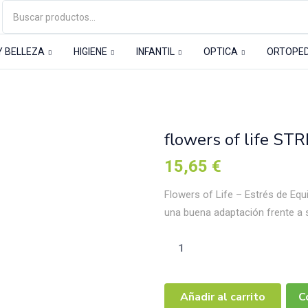
Y BELLEZA
HIGIENE
INFANTIL
OPTICA
ORTOPE
TOTERAPICO MEDICINAL
flowers of life ST
15,65
€
Flowers of Life – Estrés de Eq
una buena adaptación frente a 
Añadir al carrito
C