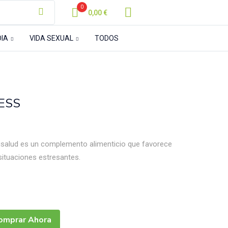
0
0,00
€
DIA
VIDA SEXUAL
TODOS
RESS
uisalud es un complemento alimenticio que favorece
situaciones estresantes.
omprar Ahora